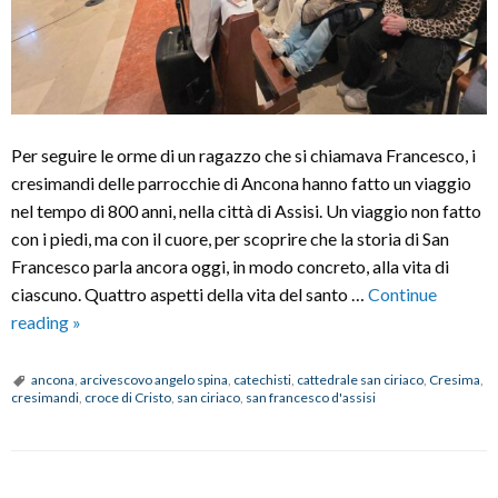
Per seguire le orme di un ragazzo che si chiamava Francesco, i
cresimandi delle parrocchie di Ancona hanno fatto un viaggio
nel tempo di 800 anni, nella città di Assisi. Un viaggio non fatto
con i piedi, ma con il cuore, per scoprire che la storia di San
Francesco parla ancora oggi, in modo concreto, alla vita di
ciascuno. Quattro aspetti della vita del santo …
Continue
Cresimandi
reading
»
di
Ancona
ancona
,
arcivescovo angelo spina
,
catechisti
,
cattedrale san ciriaco
,
Cresima
,
cresimandi
,
croce di Cristo
,
san ciriaco
,
san francesco d'assisi
alla
scuola
di
San