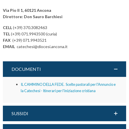
P
Francesco
o
Via Pio II 1, 60121 Ancona
s
Direttore: Don Sauro Barchiesi
t
CELL
(+39) 370.3082463
N
TEL
(+39) 071.9943500 (curia)
a
FAX
(+39) 071.9943521
v
EMAIL
catechesi@diocesi.ancona.it
i
g
a
DOCUMENTI
t
i
IL CAMMINO DELLA FEDE. Scelte pastorali per l'Annuncio e
o
la Catechesi - Itinerari per l'iniziazione cristiana
n
SUSSIDI