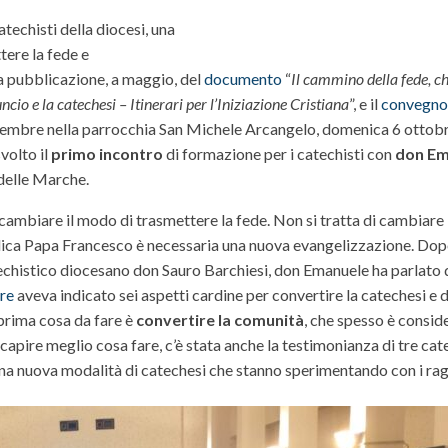
atechisti della diocesi, una
ere la fede e
la pubblicazione, a maggio, del
documento
“
Il cammino della fede, c
ncio e la catechesi – Itinerari per l’Iniziazione Cristiana
”, e il
convegno
embre nella parrocchia San Michele Arcangelo, domenica 6 ottobr
volto il
primo incontro
di formazione per i catechisti con
don Em
 delle Marche.
cambiare il modo di trasmettere la fede. Non si tratta di cambiare 
ica Papa Francesco è necessaria una nuova evangelizzazione. Dopo 
atechistico diocesano don Sauro Barchiesi, don Emanuele ha parlato
re
aveva indicato sei aspetti cardine per convertire la catechesi e
prima cosa da fare è
convertire la comunità
, che spesso è consid
 capire meglio cosa fare, c’è stata anche la testimonianza di tre cat
una nuova modalità di catechesi che stanno sperimentando con i rag