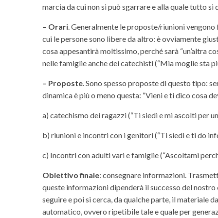
marcia da cui non si può sgarrare e alla quale tutto si
– Orari
. Generalmente le proposte/riunioni vengono f
cui le persone sono libere da altro: è ovviamente giust
cosa appesantirà moltissimo, perché sarà “un’altra cosa
nelle famiglie anche dei catechisti (“Mia moglie sta pi
– Proposte
. Sono spesso proposte di questo tipo: ser
dinamica è più o meno questa: “Vieni e ti dico cosa de
a) catechismo dei ragazzi (“Ti siedi e mi ascolti per un’
b) riunioni e incontri con i genitori (“Ti siedi e ti do i
c) Incontri con adulti vari e famiglie (“Ascoltami perc
Obiettivo finale
: consegnare informazioni. Trasmette
queste informazioni dipenderà il successo del nostro 
seguire e poi si cerca, da qualche parte, il materiale 
automatico, ovvero ripetibile tale e quale per generaz