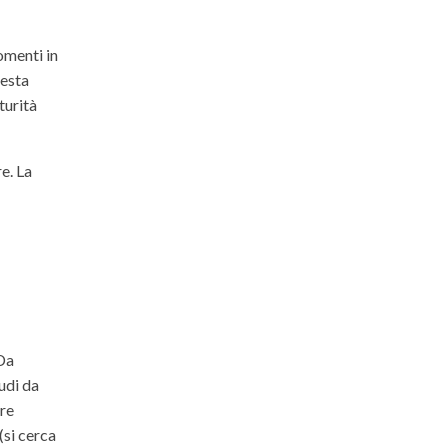
omenti in
uesta
turità
e. La
 Da
udi da
ere
(si cerca