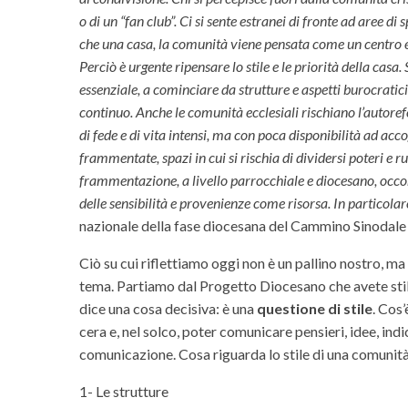
o di un “fan club”. Ci si sente estranei di fronte ad aree d
che una casa, la comunità viene pensata come un centro ero
Perciò è urgente ripensare lo stile e le priorità della ca
essenziale, a cominciare da strutture e aspetti burocratic
continuo. Anche le comunità ecclesiali rischiano l’autorefe
di fede e di vita intensi, ma con poca disponibilità ad acc
frammentate, spazi in cui si rischia di dividersi poteri e ru
frammentazione, a livello parrocchiale e diocesano, occorr
delle sensibilità e provenienze come risorsa. In particolar
nazionale della fase diocesana del Cammino Sinodale de
Ciò su cui riflettiamo oggi non è un pallino nostro, ma
tema. Partiamo dal Progetto Diocesano che avete stil
dice una cosa decisiva: è una
questione di stile
. Cos’
cera e, nel solco, poter comunicare pensieri, idee, indic
comunicazione. Cosa riguarda lo stile di una comuni
1- Le strutture