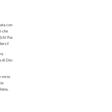
iata con
ò che
chi l’ha
derci!
re
a di Dio:
e verso
cia
liana,