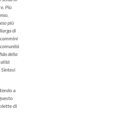
re. Più
enso.
reso più
llarga di
no cammini
le comunità
fida della
ralità
 Sintesi
ttendo a
 Questo
olette di