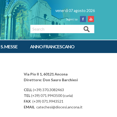
venerdì 07 agosto 2026
Facebook
Youtube
Search
 S. MESSE
ANNO FRANCESCANO
Via Pio II 1, 60121 Ancona
Direttore: Don Sauro Barchiesi
CELL
(+39) 370.3082463
TEL
(+39) 071.9943500 (curia)
FAX
(+39) 071.9943521
EMAIL
catechesi@diocesi.ancona.it