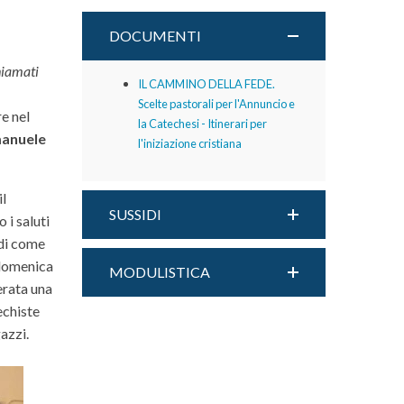
DOCUMENTI
hiamati
IL CAMMINO DELLA FEDE.
Scelte pastorali per l'Annuncio e
e nel
la Catechesi - Itinerari per
anuele
l'iniziazione cristiana
il
SUSSIDI
i saluti
 di come
 domenica
MODULISTICA
erata una
echiste
azzi.