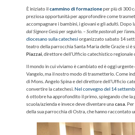
È iniziato il
cammino di formazione
per più di 300 c
preziosa opportunità per approfondire come trasmett
accompagnare i bambini, i giovani e gli adulti. Dopo 
dal Signore Gesù per seguirlo. – Scelte pastorali per l’annu
diocesano sulla catechesi
organizzato sabato 14 sett
teatro della parrocchia Santa Maria delle Grazie si è s
Piazzai
, direttore dell’Ufficio catechistico regionale
Il mondo in cui viviamo è cambiato ed è oggi urgente 
Vangelo, ma il nostro modo di trasmetterlo. Come ind
di Mons. Angelo Spina e del direttore dell’Ufficio c
convertire la catechesi.
Nel convegno del 14 settemb
6 ottobre ha approfondito il primo, spiegando che la 
scuola/azienda e invece deve diventare una
casa
. Per
della sua parrocchia di Ostra, che hanno raccontato 