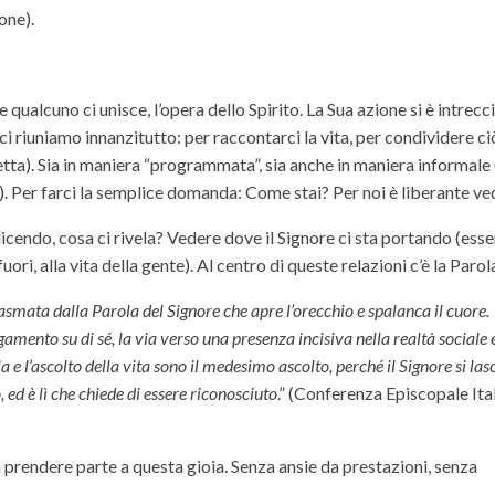
one).
qualcuno ci unisce, l’opera dello Spirito. La Sua azione si è intrecc
 ci riuniamo innanzitutto: per raccontarci la vita, per condividere ci
tta). Sia in maniera “programmata”, sia anche in maniera informale (
?). Per farci la semplice domanda: Come stai? Per noi è liberante ve
dicendo, cosa ci rivela? Vedere dove il Signore ci sta portando (esse
ri, alla vita della gente). Al centro di queste relazioni c’è la Parol
lasmata dalla Parola del Signore che apre l’orecchio e spalanca il cuore.
egamento su di sé, la via verso una presenza incisiva nella realtà sociale 
a e l’ascolto della vita sono il medesimo ascolto, perché il Signore si las
, ed è lì che chiede di essere riconosciuto
.” (Conferenza Episcopale Ita
 a prendere parte a questa gioia. Senza ansie da prestazioni, senza