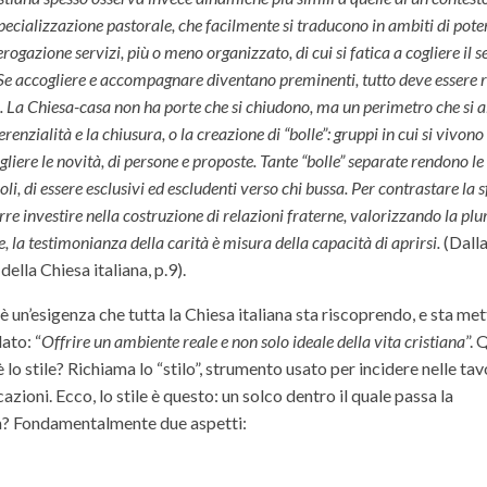
i specializzazione pastorale, che facilmente si traducono in ambiti di pote
gazione servizi, più o meno organizzato, di cui si fatica a cogliere il s
sa. Se accogliere e accompagnare diventano preminenti, tutto deve essere 
i. La Chiesa-casa non ha porte che si chiudono, ma un perimetro che si a
renzialità e la chiusura, o la creazione di “bolle”: gruppi in cui si vivo
ogliere le novità, di persone e proposte. Tante “bolle” separate rendono 
oli, di essere esclusivi ed escludenti verso chi bussa. Per contrastare la s
e investire nella costruzione di relazioni fraterne, valorizzando la plu
e, la testimonianza della carità è misura della capacità di aprirsi.
(Dalla
lla Chiesa italiana, p.9).
 è un’esigenza che tutta la Chiesa italiana sta riscoprendo, e sta me
ato: “
Offrire un ambiente reale e non solo ideale della vita cristiana
”.
è lo stile? Richiama lo “stilo”, strumento usato per incidere nelle tav
azioni. Ecco, lo stile è questo: un solco dentro il quale passa la
tà? Fondamentalmente due aspetti: