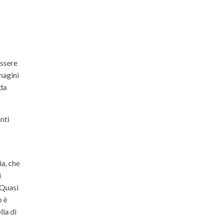
essere
magini
 da
nti
ia, che
i
 Quasi
o è
lla di