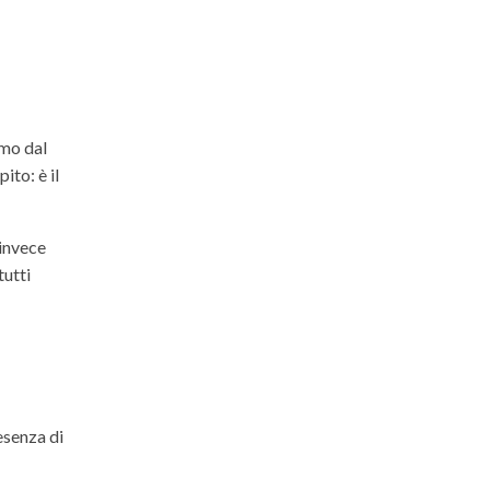
amo dal
ito: è il
 invece
tutti
esenza di