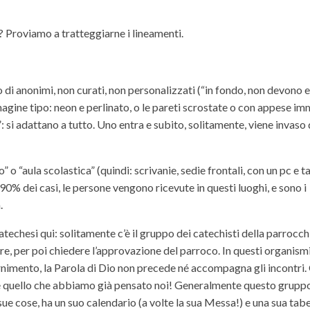
 Proviamo a tratteggiarne i lineamenti.
o di anonimi, non curati, non personalizzati (“in fondo, non devono 
magine tipo: neon e perlinato, o le pareti scrostate o con appese im
: si adattano a tutto. Uno entra e subito, solitamente, viene invaso
o “aula scolastica” (quindi: scrivanie, sedie frontali, con un pc e ta
90% dei casi, le persone vengono ricevute in questi luoghi, e sono i
.
catechesi qui: solitamente c’è il gruppo dei catechisti della parrocch
e, per poi chiedere l’approvazione del parroco. In questi organism
ernimento, la Parola di Dio non precede né accompagna gli incontri.
ere quello che abbiamo già pensato noi! Generalmente questo grupp
sue cose, ha un suo calendario (a volte la sua Messa!) e una sua tabe