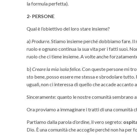
la formula perfetta).
2- PERSONE
Qual è l’obiettivo del loro stare insieme?
a)
Produrre
. Stiamo insieme perché dobbiamo fare. Il 
ruolo e ognuno continua la sua vita per i fatti suoi. No
ruolo che ci tiene insieme. A volte anche forzatament
b)
Creare la mia isola felice
. Con queste persone mi trovo
sto bene, posso essere me stessa e sbrodolare tutto. 
uguali, non ci interessa di quello che accade accanto a 
Sinceramente: quanto le nostre comunità sembrano av
Ora proviamo a immaginare i tratti di una comunità ch
Partiamo dalla parola d’ordine, il vero segreto:
ospita
Dio. È una comunità che accoglie perché non ha per forz