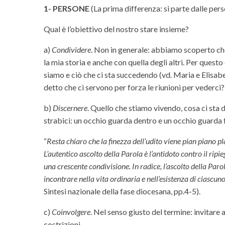
1- PERSONE
(La prima differenza: si parte dalle pers
Qual è l’obiettivo del nostro stare insieme?
a)
Condividere
. Non in generale: abbiamo scoperto che 
la mia storia e anche con quella degli altri. Per questo
siamo e ciò che ci sta succedendo (vd. Maria e Elisabe
detto che ci servono per forza le riunioni per vederci
b)
Discernere
. Quello che stiamo vivendo, cosa ci sta 
strabici: un occhio guarda dentro e un occhio guarda fuo
“
Resta chiaro che la finezza dell’udito viene pian piano p
L’autentico ascolto della Parola è l’antidoto contro il ripi
una crescente condivisione. In radice, l’ascolto della Parol
incontrare nella vita ordinaria e nell’esistenza di ciascuno
Sintesi nazionale della fase diocesana, pp.4-5).
c)
Coinvolgere
. Nel senso giusto del termine: invitare
costrizioni.