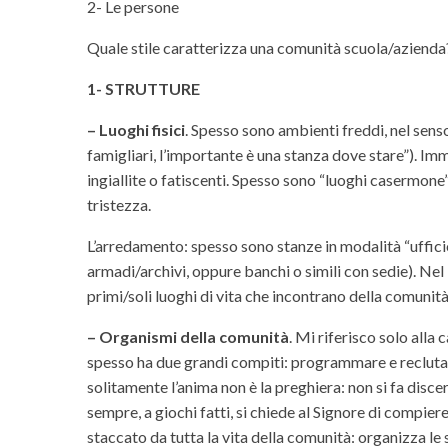
2- Le persone
Quale stile caratterizza una comunità scuola/azienda?
1- STRUTTURE
– Luoghi fisici
. Spesso sono ambienti freddi, nel sens
famigliari, l’importante è una stanza dove stare”). Im
ingiallite o fatiscenti. Spesso sono “luoghi casermone”
tristezza.
L’arredamento: spesso sono stanze in modalità “ufficio” 
armadi/archivi, oppure banchi o simili con sedie). Nel 
primi/soli luoghi di vita che incontrano della comunità
– Organismi della comunità
. Mi riferisco solo alla 
spesso ha due grandi compiti: programmare e reclutar
solitamente l’anima non è la preghiera: non si fa disc
sempre, a giochi fatti, si chiede al Signore di compi
staccato da tutta la vita della comunità: organizza le 