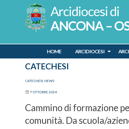
Skip
to
content
ANCONA – O
HOME
ARCIDIOCESI
ARC
CATECHESI
CATECHESI
,
NEWS
7 OTTOBRE 2024
Cammino di formazione per 
comunità. Da scuola/azien