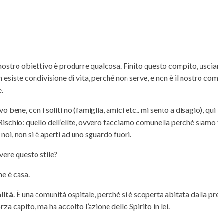
nostro obiettivo è produrre qualcosa. Finito questo compito, usci
n esiste condivisione di vita, perché non serve, e non è il nostro comp
e.
 bene, con i soliti no (famiglia, amici etc.. mi sento a disagio), qui
Rischio: quello dell’elìte, ovvero facciamo comunella perché siamo 
noi, non si è aperti ad uno sguardo fuori.
ere questo stile?
e è casa.
lità
. È una comunità ospitale, perché si è scoperta abitata dalla pr
a capito, ma ha accolto l’azione dello Spirito in lei.