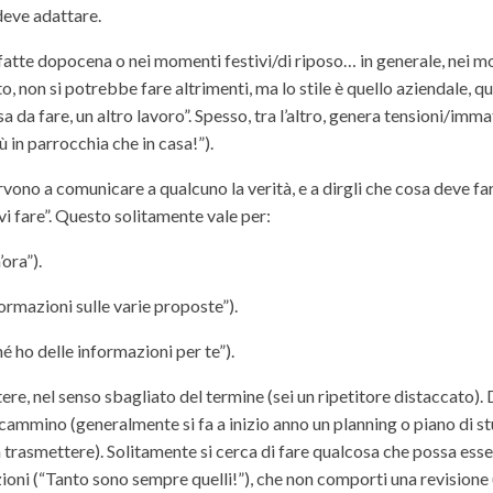
 deve adattare.
atte dopocena o nei momenti festivi/di riposo… in generale, nei m
o, non si potrebbe fare altrimenti, ma lo stile è quello aziendale, q
 da fare, un altro lavoro”. Spesso, tra l’altro, genera tensioni/imma
ù in parrocchia che in casa!”).
vono a comunicare a qualcuno la verità, e a dirgli che cosa deve far
vi fare”. Questo solitamente vale per:
ora”).
nformazioni sulle varie proposte”).
hé ho delle informazioni per te”).
re, nel senso sbagliato del termine (sei un ripetitore distaccato).
cammino (generalmente si fa a inizio anno un planning o piano di st
da trasmettere). Solitamente si cerca di fare qualcosa che possa ess
ioni (“Tanto sono sempre quelli!”), che non comporti una revisione 