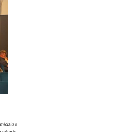
amicizia e
 settario