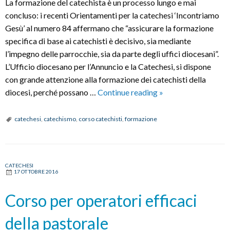
La formazione del catechista è un processo lungo e mai
concluso: i recenti Orientamenti per la catechesi ‘Incontriamo
Gesù’ al numero 84 affermano che “assicurare la formazione
specifica di base ai catechisti è decisivo, sia mediante
l’impegno delle parrocchie, sia da parte degli uffici diocesani”.
L’Ufficio diocesano per l’Annuncio e la Catechesi, si dispone
con grande attenzione alla formazione dei catechisti della
Corso
diocesi, perché possano …
Continue reading
»
base
di
catechesi
,
catechismo
,
corso catechisti
,
formazione
formazione
per
catechisti
CATECHESI
ed
17 OTTOBRE 2016
evangelizzatori
Corso per operatori efficaci
della pastorale