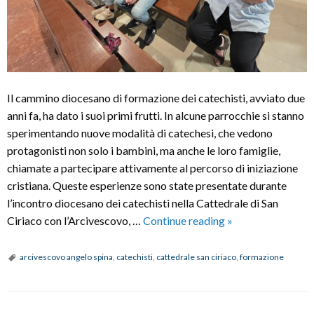
Il cammino diocesano di formazione dei catechisti, avviato due
anni fa, ha dato i suoi primi frutti. In alcune parrocchie si stanno
sperimentando nuove modalità di catechesi, che vedono
protagonisti non solo i bambini, ma anche le loro famiglie,
chiamate a partecipare attivamente al percorso di iniziazione
cristiana. Queste esperienze sono state presentate durante
l’incontro diocesano dei catechisti nella Cattedrale di San
Incontro
Ciriaco con l’Arcivescovo, …
Continue reading
»
diocesano
dei
arcivescovo angelo spina
,
catechisti
,
cattedrale san ciriaco
,
formazione
catechisti