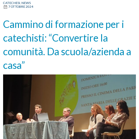
CATECHESI
,
NEWS
7 OTTOBRE 2024
Cammino di formazione per i
catechisti: “Convertire la
comunità. Da scuola/azienda a
casa”