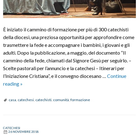
È iniziato il cammino di formazione per più di 300 catechisti
della diocesi, una preziosa opportunità per approfondire come
trasmettere la fede e accompagnare i bambini, i giovani e gli
adulti. Dopo la pubblicazione, a maggio, del documento “Il
cammino della fede, chiamati dal Signore Gesù per seguirlo. –
Scelte pastorali per l’annuncio e la catechesi – Itinerari per
l’Iniziazione Cristiana”, e il convegno diocesano …
Continue
Cammino
reading
»
di
formazione
casa
,
catechesi
,
catechisti
,
comunità
,
formazione
per
i
catechisti:
CATECHESI
“Convertire
26 NOVEMBRE 2018
la