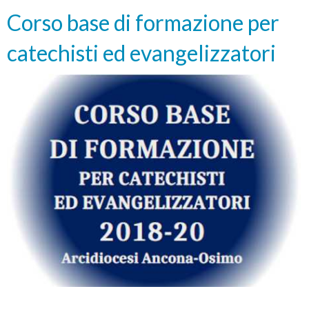
comunità.
Corso base di formazione per
Da
catechisti ed evangelizzatori
scuola/azienda
a
casa”