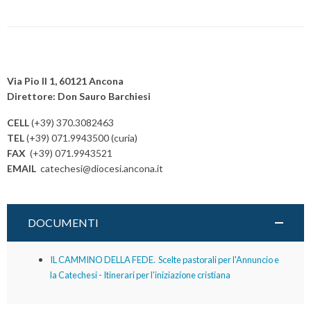
efficaci
della
pastorale
P
o
Via Pio II 1, 60121 Ancona
s
Direttore: Don Sauro Barchiesi
t
CELL
(+39) 370.3082463
N
TEL
(+39) 071.9943500 (curia)
a
FAX
(+39) 071.9943521
v
EMAIL
catechesi@diocesi.ancona.it
i
g
a
DOCUMENTI
t
i
IL CAMMINO DELLA FEDE. Scelte pastorali per l'Annuncio e
o
la Catechesi - Itinerari per l'iniziazione cristiana
n