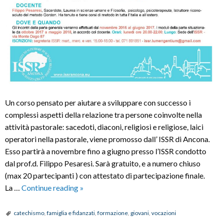
Un corso pensato per aiutare a sviluppare con successo i
complessi aspetti della relazione tra persone coinvolte nella
attività pastorale: sacedoti, diaconi, religiosi e religiose, laici
operatori nella pastorale, viene promosso dall’ ISSR di Ancona.
Esso partirà a novembre fino a giugno presso l’ISSR condotto
dal prof.d. Filippo Pesaresi. Sarà gratuito, e a numero chiuso
(max 20 partecipanti ) con attestato di partecipazione finale.
Corso
La …
Continue reading
»
per
operatori
catechismo
,
famiglia e fidanzati
,
formazione
,
giovani
,
vocazioni